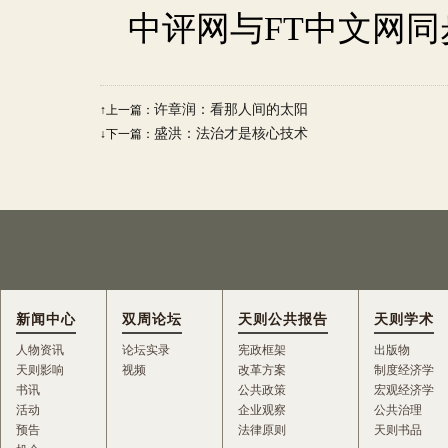
中评网与
FT
中文网同
许章润：看那人间的太阳
↑上一篇：
盛洪：法治才是核心技术
↓下一篇：
新闻中心
双周论坛
天则公共报告
天则学术
人物资讯
论坛实录
宪政框架
出版物
天则影响
视频
改革方案
制度经济学
书讯
公共政策
宏观经济学
活动
企业观察
公共治理
预告
法律原则
天则书品