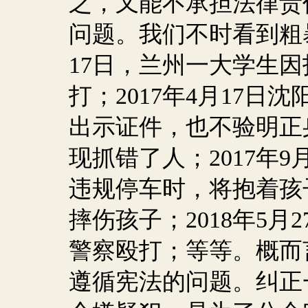
之，又能不承担法律责
问题。我们不时看到粗
17
日，兰州一大学生因
打；
2017
年
4
月
17
日沈
出示证件，也不验明正
现抓错了人；
2017
年
9
违规停车时，将抱着孩
摔伤孩子；
2018
年
5
月
2
警察殴打；等等。概而
遵循宪法的问题。纠正