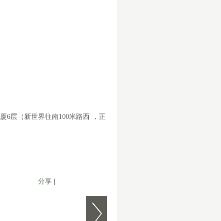
厦
6
层（新世界往南
100
米路西 ，正
分享
|