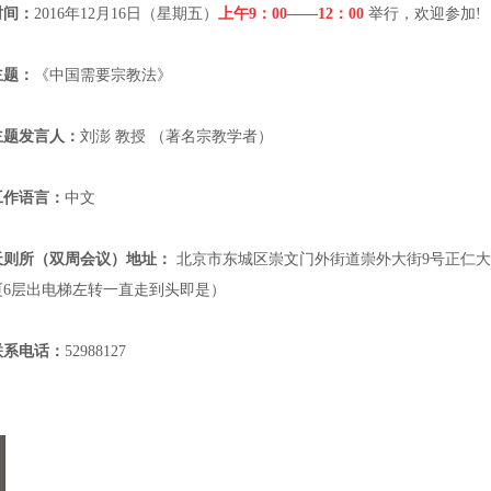
时间：
2016
年
12
月
16
日（星期五）
上午
9
：00
——12
：00
举行，欢迎参加
!
主题：
《中国需要宗教法》
主题发言人：
刘澎 教授 （著名宗教学者）
工作语言：
中文
天则所（双周会议）地址：
北京市东城区崇文门外街道崇外大街
9
号正仁大
厦
6
层出电梯左转一直走到头即是）
联系电话：
52988127