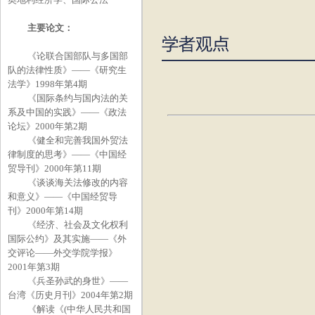
主要论文：
《论联合国部队与多国部
队的法律性质》——《研究生
法学》
1998
年第
4
期
《国际条约与国内法的关
系及中国的实践》——《政法
论坛》
2000
年第
2
期
《健全和完善我国外贸法
律制度的思考》——《中国经
贸导刊》
2000
年第
11
期
《谈谈海关法修改的内容
和意义》——《中国经贸导
刊》
2000
年第
14
期
《经济、社会及文化权利
国际公约》及其实施——《外
交评论——外交学院学报》
2001
年第
3
期
《兵圣孙武的身世》——
台湾《历史月刊》
2004
年第
2
期
《解读《
(
中华人民共和国