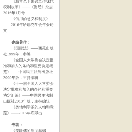
《新常态下更要坚持现代
税制改革》——《财经》杂志
2016
年
1
月号
《信用的意义和制度》
——
2016
年哈耶克学会年会论
文
参编著作：
《国际法》——西苑出版
社
1999
年，参编
《全国人大常委会决定批
准和加入的条约和重要协定概
览》——中国民主法制出版社
2009
年版，主持编辑
《十一届全国人大常委会
决定批准和加入的条约和重要
协定汇编》——中国民主法制
出版社
2013
年版，主持编辑
《奥地利学派的人物和意
蕴》——
2016
年底即出
专著：
《美联储的制度基础——