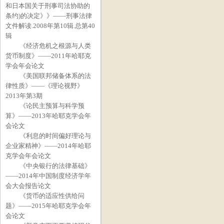
和日本国关于刑事司法协助的
条约
)
的决定》》——刑事法律
文件解读
.2008
年第
10
辑
.
总第
40
辑
《经济危机之根源与人类
货币制度》——
2011
年哈耶克
学会年会论文
《美国联邦储备体系的法
律性质》——《理论视野》
2013
年第
3
期
《论民主预算与科学预
算》——
2013
年哈耶克学会年
会论文
《利息的时间偏好理论与
企业家精神》——
2014
年哈耶
克学会年会论文
《中央银行的法律基础》
——
2014
年中国制度经济学年
会大会报告论文
《货币的适应性供给问
题》——
2015
年哈耶克学会年
会论文